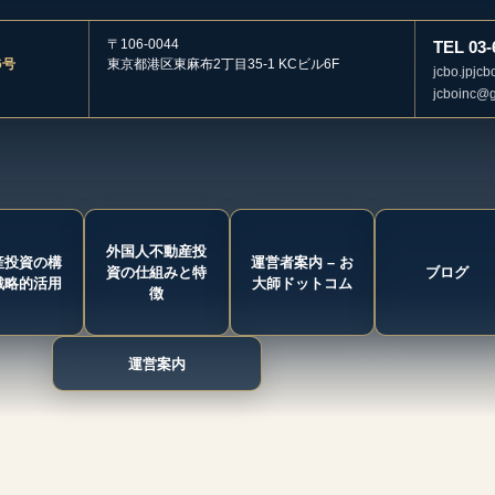
〒106-0044
TEL 03-
6号
東京都港区東麻布2丁目35-1 KCビル6F
jcbo.jp
jcb
jcboinc@
外国人不動産投
産投資の構
運営者案内 – お
資の仕組みと特
ブログ
戦略的活用
大師ドットコム
徴
運営案内