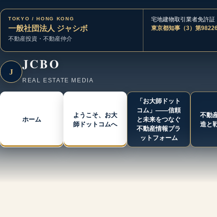
TOKYO / HONG KONG
宅地建物取引業者免許証
一般社団法人 ジャシボ
東京都知事（3）第9822
不動産投資・不動産仲介
JCBO
J
REAL ESTATE MEDIA
「お大師ドット
コム」――信頼
ようこそ、お大
不動
ホーム
と未来をつなぐ
師ドットコムへ
造と
不動産情報プラ
ットフォーム