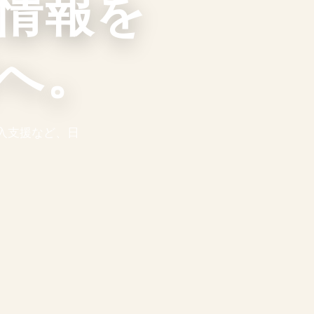
情報を
へ。
入支援など、日